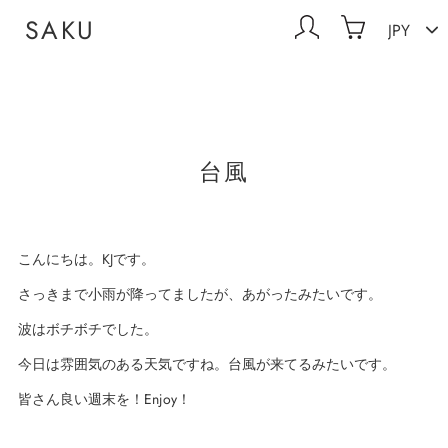
コ
通貨
SAKU
ログイン
カート
ン
テ
ン
ツ
に
ス
キ
台風
ッ
プ
す
る
こんにちは。KJです。
さっきまで小雨が降ってましたが、あがったみたいです。
波はボチボチでした。
今日は雰囲気のある天気ですね。台風が来てるみたいです。
皆さん良い週末を！Enjoy！