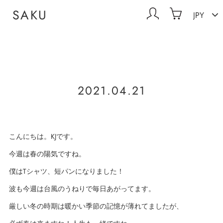
Skip
Currency
SAKU
Log in
Cart
to
content
2021.04.21
こんにちは。KJです。
今週は春の陽気ですね。
僕はTシャツ、短パンになりました！
波も今週は台風のうねりで毎日あがってます。
厳しい冬の時期は暖かい季節の記憶が薄れてましたが、